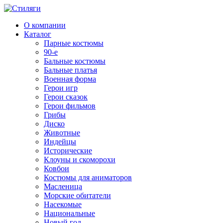
О компании
Каталог
Парные костюмы
90-е
Бальные костюмы
Бальные платья
Военная форма
Герои игр
Герои сказок
Герои фильмов
Грибы
Диско
Животные
Индейцы
Исторические
Клоуны и скоморохи
Ковбои
Костюмы для аниматоров
Масленица
Морские обитатели
Насекомые
Национальные
Новый год