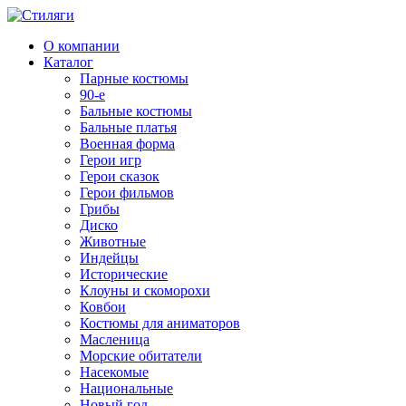
О компании
Каталог
Парные костюмы
90-е
Бальные костюмы
Бальные платья
Военная форма
Герои игр
Герои сказок
Герои фильмов
Грибы
Диско
Животные
Индейцы
Исторические
Клоуны и скоморохи
Ковбои
Костюмы для аниматоров
Масленица
Морские обитатели
Насекомые
Национальные
Новый год