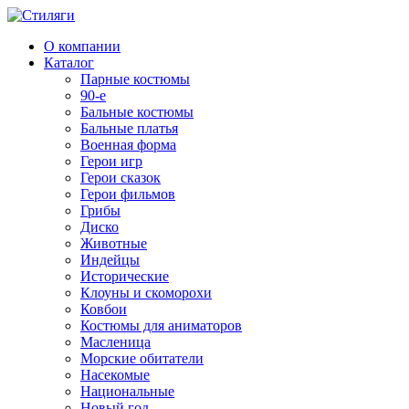
О компании
Каталог
Парные костюмы
90-е
Бальные костюмы
Бальные платья
Военная форма
Герои игр
Герои сказок
Герои фильмов
Грибы
Диско
Животные
Индейцы
Исторические
Клоуны и скоморохи
Ковбои
Костюмы для аниматоров
Масленица
Морские обитатели
Насекомые
Национальные
Новый год