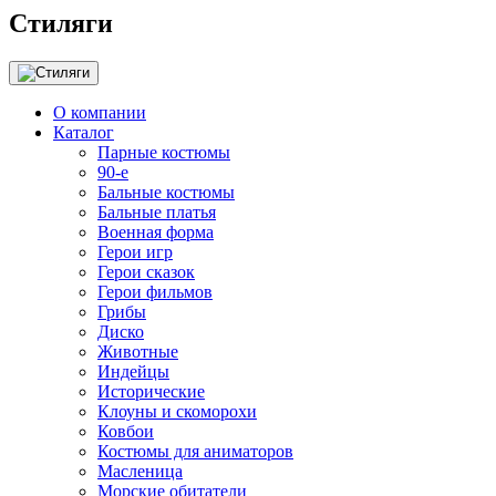
Стиляги
О компании
Каталог
Парные костюмы
90-е
Бальные костюмы
Бальные платья
Военная форма
Герои игр
Герои сказок
Герои фильмов
Грибы
Диско
Животные
Индейцы
Исторические
Клоуны и скоморохи
Ковбои
Костюмы для аниматоров
Масленица
Морские обитатели