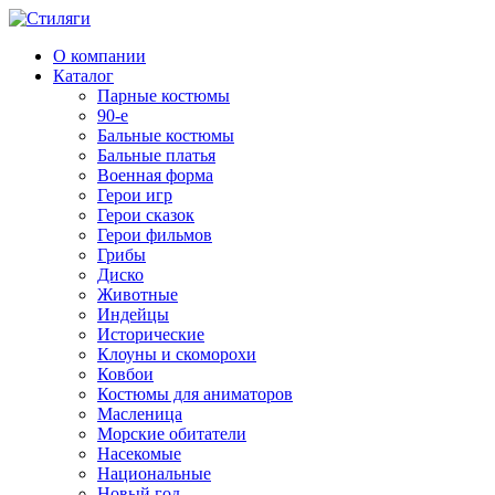
О компании
Каталог
Парные костюмы
90-е
Бальные костюмы
Бальные платья
Военная форма
Герои игр
Герои сказок
Герои фильмов
Грибы
Диско
Животные
Индейцы
Исторические
Клоуны и скоморохи
Ковбои
Костюмы для аниматоров
Масленица
Морские обитатели
Насекомые
Национальные
Новый год