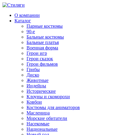
О компании
Каталог
Парные костюмы
90-е
Бальные костюмы
Бальные платья
Военная форма
Герои игр
Герои сказок
Герои фильмов
Грибы
Диско
Животные
Индейцы
Исторические
Клоуны и скоморохи
Ковбои
Костюмы для аниматоров
Масленица
Морские обитатели
Насекомые
Национальные
Новый год